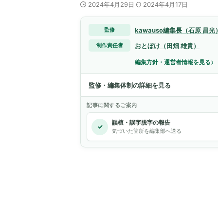
2024年4月29日
2024年4月17日
kawauso編集長（石原 昌光
監修
おとぼけ（田畑 雄貴）
制作責任者
›
編集方針・運営者情報を見る
監修・編集体制の詳細を見る
記事に関するご案内
誤植・誤字脱字の報告
✓
気づいた箇所を編集部へ送る