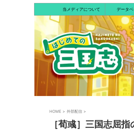
当メディアについて
データベ
HOME
>
外部配信
>
［荀彧］三国志屈指