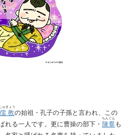
じゅきょう
儒教
の始祖・孔子の子孫と言われ、この
ちんぐん
ばれる一人です。更に曹操の部下・
陳羣
も