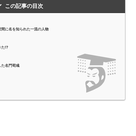
この記事の目次
世間に名を知られた一流の人物
た!?
した名門荀彧