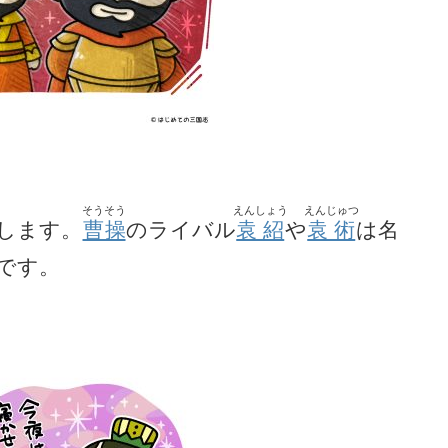
そうそう
えんしょう
えんじゅつ
します。
曹操
のライバル
袁紹
や
袁術
は名
です。