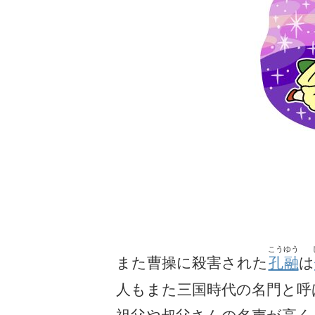
こうゆう
また曹操に殺害された
孔融
は
人もまた三国時代の名門と呼