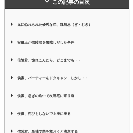
この記事の目次
兄に恐れられた優秀な弟、魏無忌（ぎ・むき）
安釐王が信陵君を警戒しだした事件
信陵君、惚れこんだら、どこまでも・・
侯嬴、パーティーをドタキャン、しかし・・
侯嬴、急ぎの途中で友達宅に寄り道
侯嬴、詫びもしないで上座に座る
信陵君、単独で趙を救おうと決意する