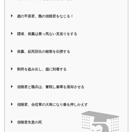
趙の平原君、魏の信陵君をなじる！
隠者、侯嬴は素っ気ない見送りをする
侯嬴、起死回生の秘策を伝授する
割符を盗み出し、趙に到着する
信陵君と魏兵は、奮戦し秦軍を退却させる
信陵君、合従軍の大将になり秦を押しかえす
信陵君失意の死