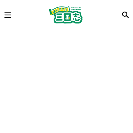
記事を検索
気になった三国志の合戦や人物、時代などを入力して
ね。中の人が24時間手動で検索結果を提示するよ（嘘
です）
例：曹操 赤壁の戦い