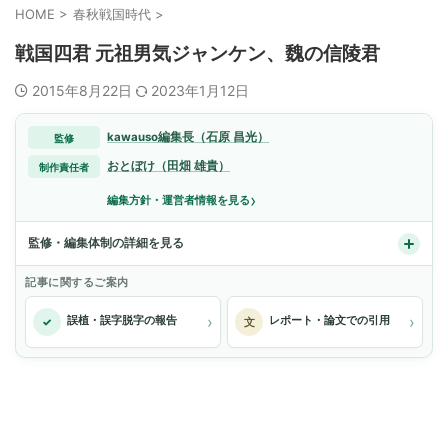
HOME
>
春秋戦国時代
>
戦国四君 元祖男気ジャンケン、魏の信陵君
2015年8月22日
2023年1月12日
kawauso編集長（石原 昌光）
監修
おとぼけ（田畑 雄貴）
制作責任者
›
編集方針・運営者情報を見る
監修・編集体制の詳細を見る
記事に関するご案内
›
›
誤植・誤字脱字の報告
レポート・論文での引用
✓
文