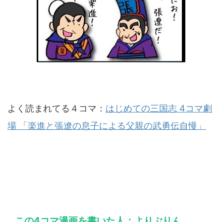
よく読まれてる４コマ：
はじめての三国志 4コマ劇
場 「楽進と張遼の息子による父親の武勇伝自慢」
この4コマ漫画を書いた人：よりぶりん