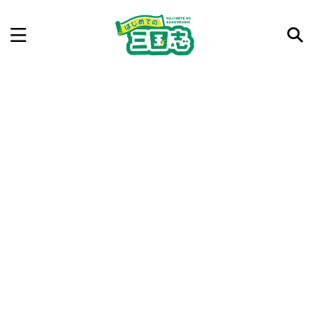
記事を検索
気になった三国志の合戦や人物、時代などを入力して
ね。中の人が24時間手動で検索結果を提示するよ（嘘
です）
例：曹操 赤壁の戦い