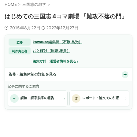
HOME
>
三国志の雑学
>
はじめての三国志 4コマ劇場 「難攻不落の門」
2015年8月22日
2022年12月27日
kawauso編集長（石原 昌光）
監修
おとぼけ（田畑 雄貴）
制作責任者
›
編集方針・運営者情報を見る
監修・編集体制の詳細を見る
記事に関するご案内
›
›
誤植・誤字脱字の報告
レポート・論文での引用
✓
文