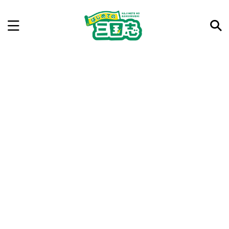
記事を検索
気になった三国志の合戦や人物、時代などを入力して
ね。中の人が24時間手動で検索結果を提示するよ（嘘
です）
例：曹操 赤壁の戦い