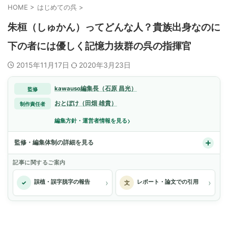
HOME
>
はじめての呉
>
朱桓（しゅかん）ってどんな人？貴族出身なのに
下の者には優しく記憶力抜群の呉の指揮官
2015年11月17日
2020年3月23日
kawauso編集長（石原 昌光）
監修
おとぼけ（田畑 雄貴）
制作責任者
›
編集方針・運営者情報を見る
監修・編集体制の詳細を見る
記事に関するご案内
›
›
誤植・誤字脱字の報告
レポート・論文での引用
✓
文