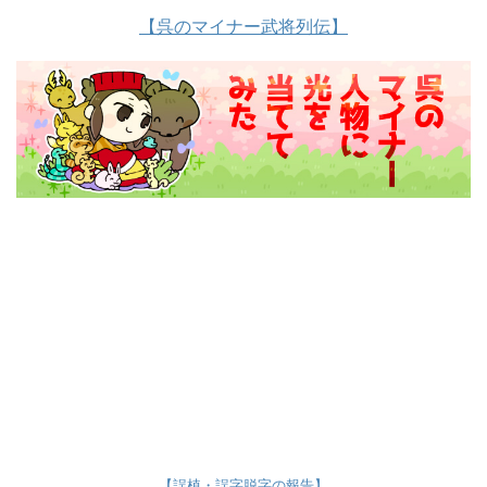
【呉のマイナー武将列伝】
【誤植・誤字脱字の報告】