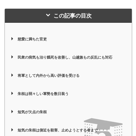
この記事の目次
慈愛に満ちた官吏
民衆の病気も治り餓死を改善し、山越族もの反乱にも対応
将軍として内外から高い評価を受ける
朱桓は弱々しい軍勢を数日装う
短気が欠点の朱桓
短気の朱桓は側近を殺害、止めようとする者まで・・・