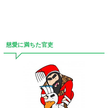
慈愛に満ちた官吏