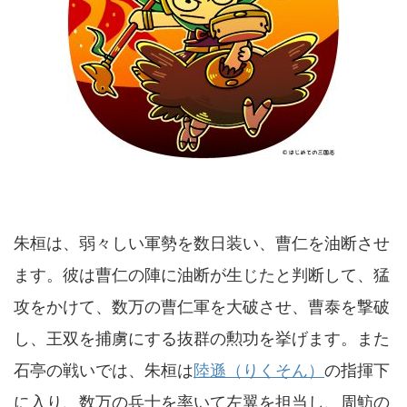
朱桓は、弱々しい軍勢を数日装い、曹仁を油断させ
ます。彼は曹仁の陣に油断が生じたと判断して、猛
攻をかけて、数万の曹仁軍を大破させ、曹泰を撃破
し、王双を捕虜にする抜群の勲功を挙げます。また
石亭の戦いでは、朱桓は
陸遜（りくそん）
の指揮下
に入り、数万の兵士を率いて左翼を担当し、周魴の