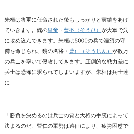
朱桓は将軍に任命された後もしっかりと実績をあげ
ていきます。魏の
皇帝
・
曹丕（そうひ）
が大軍で呉
に攻め込んできます。朱桓は5000の兵で濡須の守
備を命じられ、魏の名将・
曹仁（そうじん）
が数万
の兵士を率いて侵攻してきます。圧倒的な戦力差に
兵士は恐怖に駆られてしまいますが、朱桓は兵士達
に
「勝負を決めるのは兵士の質と大将の手腕によって
決まるのだ。曹仁の軍勢は遠征により、疲労困憊で