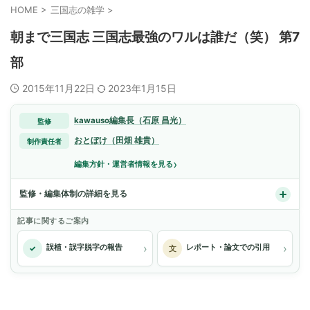
HOME
>
三国志の雑学
>
朝まで三国志 三国志最強のワルは誰だ（笑） 第7
部
2015年11月22日
2023年1月15日
kawauso編集長（石原 昌光）
監修
おとぼけ（田畑 雄貴）
制作責任者
›
編集方針・運営者情報を見る
監修・編集体制の詳細を見る
記事に関するご案内
›
›
誤植・誤字脱字の報告
レポート・論文での引用
✓
文