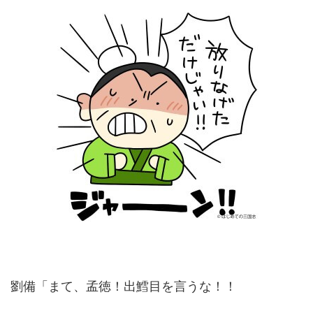
劉備「まて、孟徳！出鱈目を言うな！！