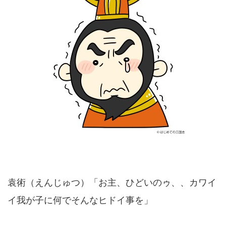
袁術（えんじゅつ）「お主、ひどいのゥ、、カワイ
イ我が子に何でそんなヒドイ事を」