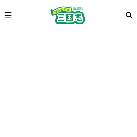
記事を検索
気になった三国志の合戦や人物、時代などを入力して
ね。中の人が24時間手動で検索結果を提示するよ（嘘
です）
例：曹操 赤壁の戦い