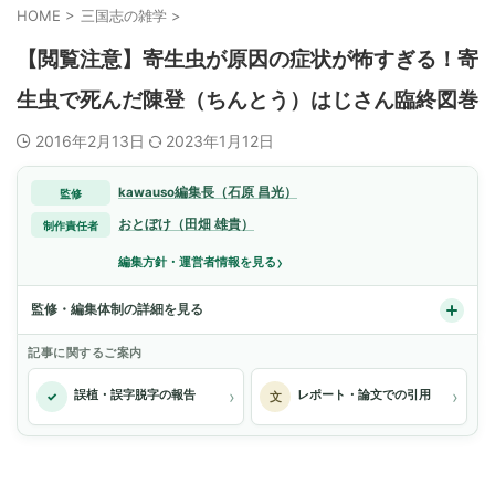
HOME
>
三国志の雑学
>
【閲覧注意】寄生虫が原因の症状が怖すぎる！寄
生虫で死んだ陳登（ちんとう）はじさん臨終図巻
2016年2月13日
2023年1月12日
kawauso編集長（石原 昌光）
監修
おとぼけ（田畑 雄貴）
制作責任者
›
編集方針・運営者情報を見る
監修・編集体制の詳細を見る
記事に関するご案内
›
›
誤植・誤字脱字の報告
レポート・論文での引用
✓
文