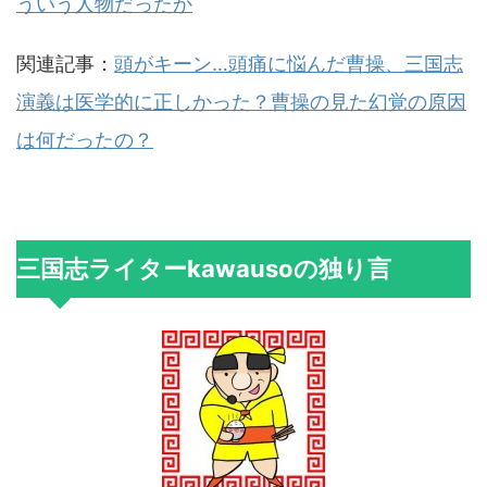
ういう人物だったか
関連記事：
頭がキーン…頭痛に悩んだ曹操、三国志
演義は医学的に正しかった？曹操の見た幻覚の原因
は何だったの？
三国志ライターkawausoの独り言