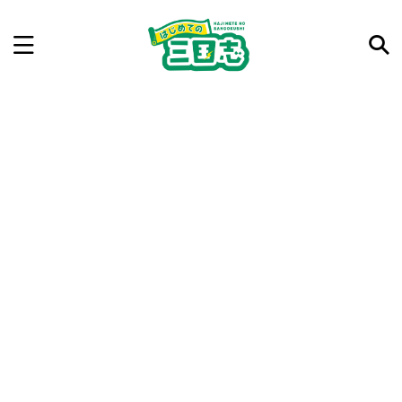
記事を検索
気になった三国志の合戦や人物、時代などを入力して
ね。中の人が24時間手動で検索結果を提示するよ（嘘
です）
例：曹操 赤壁の戦い