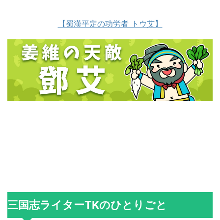
【蜀漢平定の功労者 トウ艾】
三国志ライターTKのひとりごと