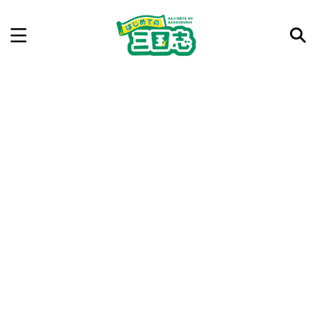
記事を検索
気になった三国志の合戦や人物、時代などを入力して
ね。中の人が24時間手動で検索結果を提示するよ（嘘
です）
例：曹操 赤壁の戦い