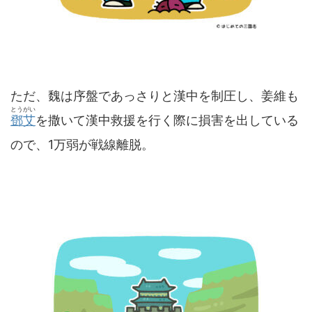
ただ、魏は序盤であっさりと漢中を制圧し、姜維も
とうがい
鄧艾
を撒いて漢中救援を行く際に損害を出している
ので、1万弱が戦線離脱。