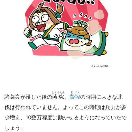
しょうえん
ひい
諸葛亮が没した後の
蔣琬
、
費禕
の時期に大きな北
伐は行われていません。よってこの時期は兵力が多
少増え、10数万程度は動かせるようになっていたで
しょう。