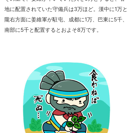
地に配置されていた守備兵は3万ほど。漢中に1万と
隴右方面に姜維軍が駐屯、成都に1万、巴東に5千、
南部に5千と配置するとおよそ8万です。