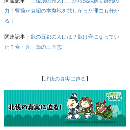
関連記事：
「後漢の州人口」から読み解く群雄の
力！曹操が袁紹の本拠地を欲しがった理由も分か
る！
関連記事：
魏の五都の人口は？魏は斉になってい
た？斉・呉・蜀の三国志
【
北伐の真実に迫る
】