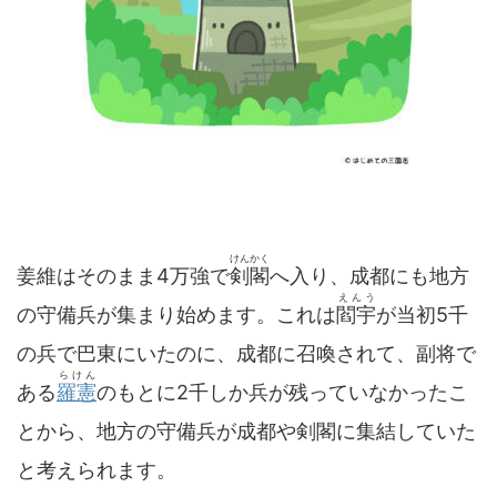
けんかく
姜維はそのまま4万強で
剣閣
へ入り、成都にも地方
えんう
の守備兵が集まり始めます。これは
閻宇
が当初5千
の兵で巴東にいたのに、成都に召喚されて、副将で
らけん
ある
羅憲
のもとに2千しか兵が残っていなかったこ
とから、地方の守備兵が成都や剣閣に集結していた
と考えられます。