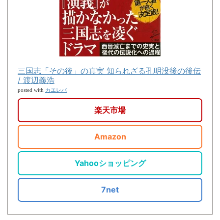
三国志「その後」の真実 知られざる孔明没後の後伝
/ 渡辺義浩
カエレバ
posted with
楽天市場
Amazon
Yahooショッピング
7net