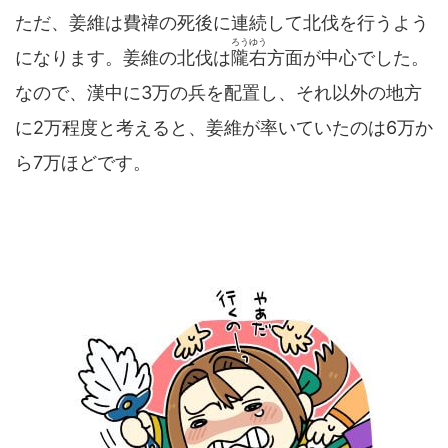
ただ、姜維は
費禕
の死後に連続して北伐を行うよう
ろうゆう
になります。姜維の北伐は
隴右
方面が中心でした。
なので、漢中に3万の兵を配置し、それ以外の地方
に2万程度と考えると、姜維が率いていたのは6万か
ら7万ほどです。