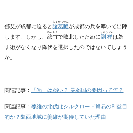
しょかつせん
鄧艾が成都に迫ると
諸葛瞻
が成都の兵を率いて出陣
めんちく
りゅうぜん
します。しかし、
綿竹
で敗北したために
劉禅
は為
す術がなくなり降伏を選択したのではないでしょう
か。
関連記事：
「蜀」は弱い？ 最弱国の要因って何？
関連記事：
姜維の北伐はシルクロード貿易の利益目
的か？隴西地域に姜維が期待していた理由