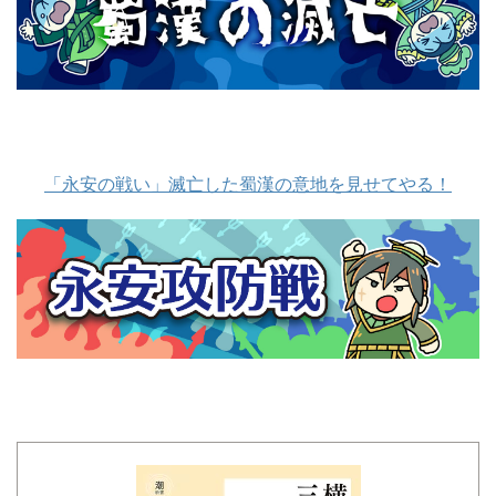
「永安の戦い」滅亡した蜀漢の意地を見せてやる！