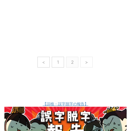
<
1
2
>
【誤植・誤字脱字の報告】