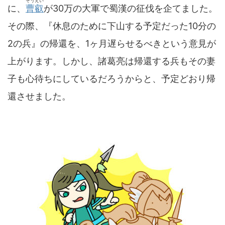
そうえい
に、
曹叡
が30万の大軍で蜀漢の征伐を企てました。
その際、『休息のために下山する予定だった10分の
2の兵』の帰還を、1ヶ月遅らせるべきという意見が
上がります。しかし、諸葛亮は帰還する兵もその妻
子も心待ちにしているだろうからと、予定どおり帰
還させました。