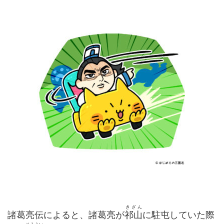
きざん
諸葛亮伝によると、諸葛亮が
祁山
に駐屯していた際