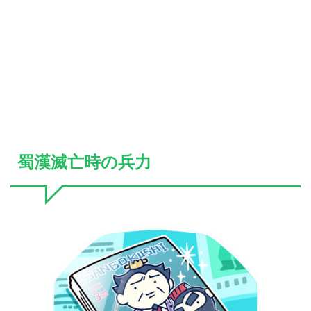
蜀漢滅亡時の兵力