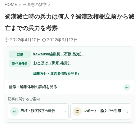
HOME
>
三国志の雑学
>
蜀漢滅亡時の兵力は何人？蜀漢政権樹立前から滅
亡までの兵力を考察
2022年4月10日
2022年3月13日
kawauso編集長（石原 昌光）
監修
おとぼけ（田畑 雄貴）
制作責任者
›
編集方針・運営者情報を見る
監修・編集体制の詳細を見る
記事に関するご案内
›
›
誤植・誤字脱字の報告
レポート・論文での引用
✓
文