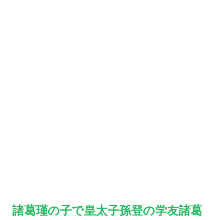
諸葛瑾の子で皇太子孫登の学友諸葛