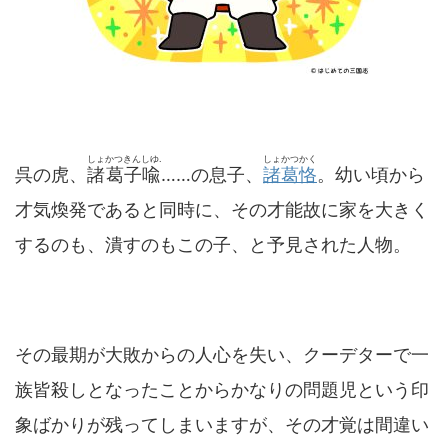
しょかつきんしゆ.
しょかつかく
呉の虎、
諸葛子喩
……の息子、
諸葛恪
。幼い頃から
才気煥発であると同時に、その才能故に家を大きく
するのも、潰すのもこの子、と予見された人物。
その最期が大敗からの人心を失い、クーデターで一
族皆殺しとなったことからかなりの問題児という印
象ばかりが残ってしまいますが、その才覚は間違い