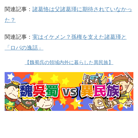
関連記事：
諸葛恪は父諸葛瑾に期待されていなかっ
た？
関連記事：
実はイケメン？孫権を支えた諸葛瑾と
「ロバの逸話」
【魏蜀呉の領域内外に暮らした異民族】