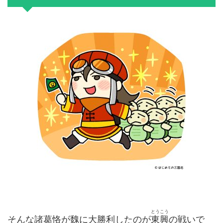
とうこう
そんな諸葛恪が魏に大勝利したのが
東興
の戦いで