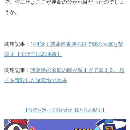
で、何にせよここが運命の分かれ目だったのでしょ
うか。
関連記事：
144話：諸葛恪東興の役で魏の大軍を撃
破す【全訳三国志演義】
関連記事：
諸葛恪の家庭の闇が深すぎて震える。息
子を毒殺した諸葛恪の因果
【合肥を巡って戦われた魏と呉の歴史】