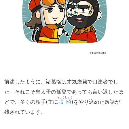
前述したように、諸葛恪は才気煥発で口達者でし
た。それこそ皇太子の孫登であっても言い返したほ
ちょうしょう
どで、多くの相手(主に
張昭
)をやり込めた逸話が
残されています。