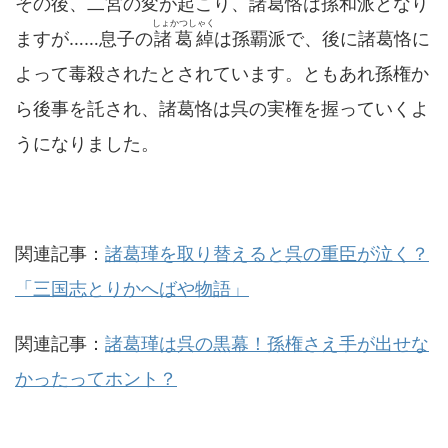
その後、
二宮
の変が起こり、諸葛恪は孫和派となり
しょかつしゃく
ますが……息子の
諸葛綽
は孫覇派で、後に諸葛恪に
よって毒殺されたとされています。ともあれ孫権か
ら後事を託され、諸葛恪は呉の実権を握っていくよ
うになりました。
関連記事：
諸葛瑾を取り替えると呉の重臣が泣く？
「三国志とりかへばや物語」
関連記事：
諸葛瑾は呉の黒幕！孫権さえ手が出せな
かったってホント？