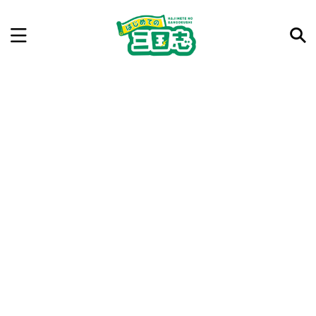
記事を検索
気になった三国志の合戦や人物、時代などを入力して
ね。中の人が24時間手動で検索結果を提示するよ（嘘
です）
例：曹操 赤壁の戦い