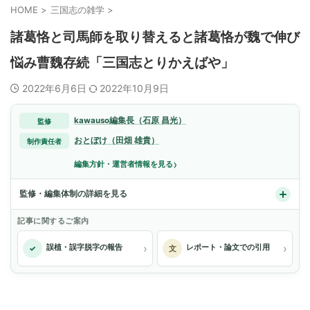
HOME
>
三国志の雑学
>
諸葛恪と司馬師を取り替えると諸葛恪が魏で伸び
悩み曹魏存続「三国志とりかえばや」
2022年6月6日
2022年10月9日
kawauso編集長（石原 昌光）
監修
おとぼけ（田畑 雄貴）
制作責任者
›
編集方針・運営者情報を見る
監修・編集体制の詳細を見る
記事に関するご案内
›
›
誤植・誤字脱字の報告
レポート・論文での引用
✓
文