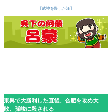
【武神を殺した漢】
東興で大勝利した直後、合肥を攻め大
敗、孫峻に殺される