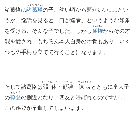
しょかつきん
諸葛恪は
諸葛瑾
の子、幼い頃から頭がいい……とい
うか、逸話を見ると「口が達者」というような印象
そんけん
を受ける、そんな子でした。しかし
孫権
からその才
能を愛され、もちろん本人自身の才覚もあり、いく
つもの手柄を立てて行くことになります。
ちょうきゅう
こたん
ちんひょう
そして諸葛恪は
張休
・
顧譚
・
陳表
とともに皇太子
そんとう
の
孫登
の側近となり、四友と呼ばれたのですが……
この孫登が早逝してしまいます。