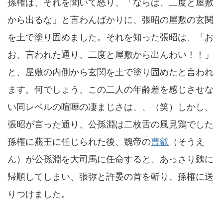
孫権は、それを聞いて怒り、「ならば、二度と屋敷
から出るな」と言わんばかりに、張昭の屋敷の玄関
を土で塗り固めました。それを知った張昭は、「お
お、言われた通り、二度と屋敷から出んわい！！」
と、屋敷の内側から玄関を土で塗り固めたと言われ
ます。何でしょう、この二人の年齢差を感じさせな
い同レベルの喧嘩の凄まじさは、、（笑）しかし、
張昭が言った通り、公孫淵は二枚舌の風見鶏でした
孫権に燕王に任じられた後、魏帝の
曹叡
（そうえ
ん）が公孫淵を大司馬に任命すると、あっさり魏に
帰順してしまい、張弥と許晏の首を斬り、孫権に送
りつけました。