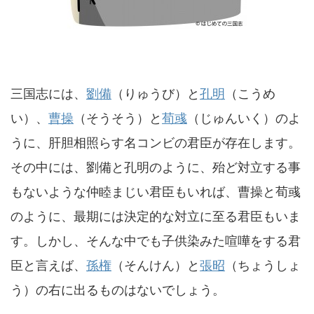
三国志には、
劉備
（りゅうび）と
孔明
（こうめ
い）、
曹操
（そうそう）と
荀彧
（じゅんいく）のよ
うに、肝胆相照らす名コンビの君臣が存在します。
その中には、劉備と孔明のように、殆ど対立する事
もないような仲睦まじい君臣もいれば、曹操と荀彧
のように、最期には決定的な対立に至る君臣もいま
す。しかし、そんな中でも子供染みた喧嘩をする君
臣と言えば、
孫権
（そんけん）と
張昭
（ちょうしょ
う）の右に出るものはないでしょう。