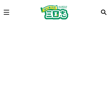
記事を検索
気になった三国志の合戦や人物、時代などを入力して
ね。中の人が24時間手動で検索結果を提示するよ（嘘
です）
例：曹操 赤壁の戦い