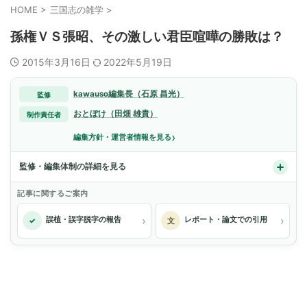
HOME
>
三国志の雑学
>
孫権ＶＳ張昭、その激しい君臣喧嘩の勝敗は？
2015年3月16日
2022年5月19日
kawauso編集長（石原 昌光）
監修
おとぼけ（田畑 雄貴）
制作責任者
›
編集方針・運営者情報を見る
監修・編集体制の詳細を見る
記事に関するご案内
›
›
誤植・誤字脱字の報告
レポート・論文での引用
✓
文