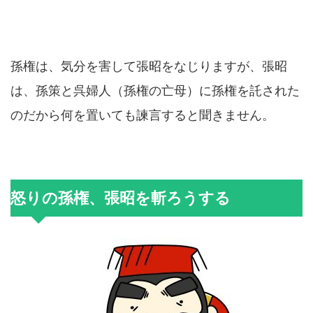
孫権は、気分を害して張昭をなじりますが、張昭
は、孫策と呉婦人（孫権の亡母）に孫権を託された
のだから何を置いても諫言すると聞きません。
怒りの孫権、張昭を斬ろうする