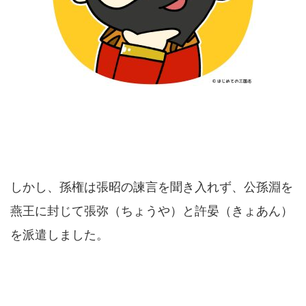
しかし、孫権は張昭の諫言を聞き入れず、公孫淵を
燕王に封じて張弥（ちょうや）と許晏（きょあん）
を派遣しました。