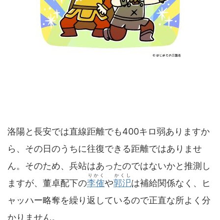
洛陽と長安では直線距離でも400キロ弱ありますか
ら、その日のうちに往復できる距離ではありませ
ん。そのため、兵站はあったのではないかと推測し
りかく
かくし
ますが、董卓配下の
李傕
や
郭汜
は補給関係なく、ヒ
ャッハー略奪を繰り返しているので正直な所よく分
かりません。