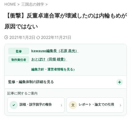
HOME
>
三国志の雑学
>
【衝撃】反董卓連合軍が壊滅したのは内輪もめが
原因ではない
2021年1月2日
2022年11月21日
kawauso編集長（石原 昌光）
監修
おとぼけ（田畑 雄貴）
制作責任者
›
編集方針・運営者情報を見る
監修・編集体制の詳細を見る
記事に関するご案内
›
›
誤植・誤字脱字の報告
レポート・論文での引用
✓
文