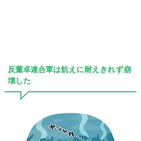
反董卓連合軍は飢えに耐えきれず崩
壊した