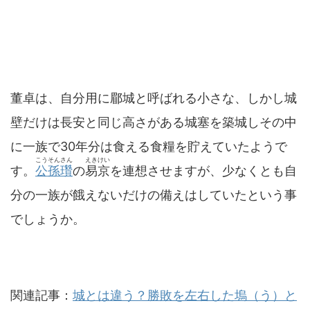
董卓は、自分用に郿城と呼ばれる小さな、しかし城
壁だけは長安と同じ高さがある城塞を築城しその中
に一族で30年分は食える食糧を貯えていたようで
こうそんさん
えきけい
す。
公孫瓚
の
易京
を連想させますが、少なくとも自
分の一族が餓えないだけの備えはしていたという事
でしょうか。
関連記事：
城とは違う？勝敗を左右した塢（う）と