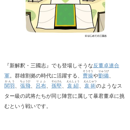
『新解釈・三國志』でも登場しそうな
反董卓連合
そうそう
りゅうび
軍
。群雄割拠の時代に活躍する、
曹操
や
劉備
、
かんう
ちょうひ
りょふ
そんけん
えんしょう
えんじゅつ
関羽
、
張飛
、
呂布
、
孫堅
、
袁紹
、
袁術
のようなス
ター級の武将たちが同じ陣営に属して暴君董卓に挑
むという戦いです。