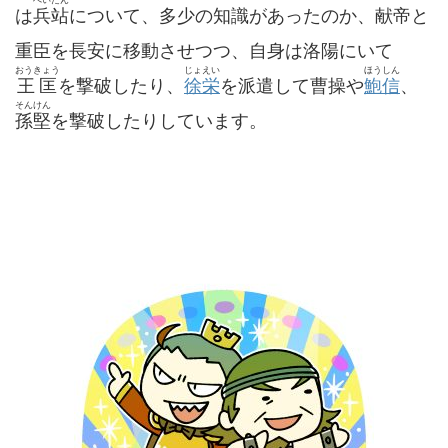
は
兵站
について、多少の知識があったのか、献帝と
重臣を長安に移動させつつ、自身は洛陽にいて
おうきょう
じょえい
ほうしん
王匡
を撃破したり、
徐栄
を派遣して曹操や
鮑信
、
そんけん
孫堅
を撃破したりしています。