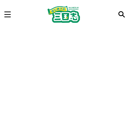
記事を検索
気になった三国志の合戦や人物、時代などを入力して
ね。中の人が24時間手動で検索結果を提示するよ（嘘
です）
例：曹操 赤壁の戦い