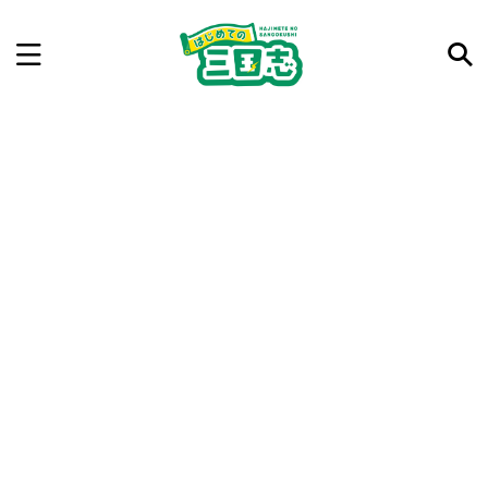
記事を検索
気になった三国志の合戦や人物、時代などを入力して
ね。中の人が24時間手動で検索結果を提示するよ（嘘
です）
例：曹操 赤壁の戦い