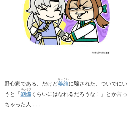
きょうい
野心家である、だけど
姜維
に騙された、ついでにい
りゅうび
うと「
劉備
くらいにはなれるだろうな！」とか言っ
ちゃった人……