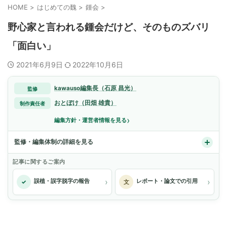
HOME
>
はじめての魏
>
鍾会
>
野心家と言われる鍾会だけど、そのものズバリ
「面白い」
2021年6月9日
2022年10月6日
kawauso編集長（石原 昌光）
監修
おとぼけ（田畑 雄貴）
制作責任者
›
編集方針・運営者情報を見る
監修・編集体制の詳細を見る
記事に関するご案内
›
›
誤植・誤字脱字の報告
レポート・論文での引用
✓
文