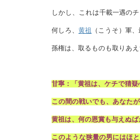
しかし、これは千載一遇のチ
何しろ、
黄祖
（こうそ）軍、
孫権は、取るものも取りあえ
甘寧：「黄祖は、ケチで猜疑
この間の戦いでも、あなたが
黄祖は、何の恩賞も与えぬば
このような狭量の男にはほと