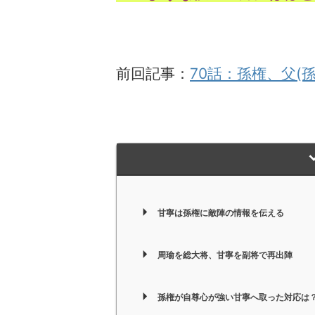
前回記事：
70話：孫権、父
甘寧は孫権に敵陣の情報を伝える
周瑜を総大将、甘寧を副将で再出陣
孫権が自尊心が強い甘寧へ取った対応は