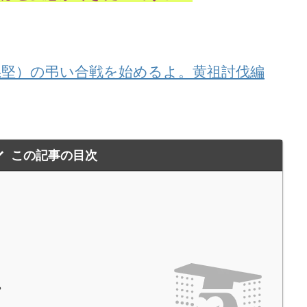
(孫堅）の弔い合戦を始めるよ。黄祖討伐編
この記事の目次
？