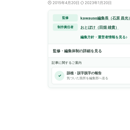
2015年4月20日
2023年1月20日
kawauso編集長（石原 昌光
監修
おとぼけ（田畑 雄貴）
制作責任者
›
編集方針・運営者情報を見る
監修・編集体制の詳細を見る
記事に関するご案内
誤植・誤字脱字の報告
✓
気づいた箇所を編集部へ送る