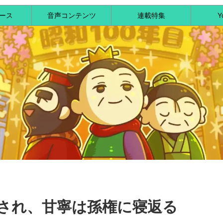
ース
音声コンテンツ
連載特集
Y
にされ、甘寧は孫権に寝返る