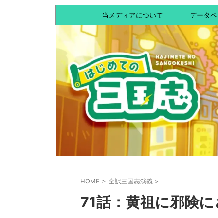
当メディアについて
データベ
HOME
>
全訳三国志演義
>
71話：黄祖に邪険