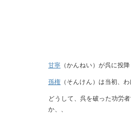
甘寧
（かんねい）が呉に投降
孫権
（そんけん）は当初、わ
どうして、呉を破った功労者
か、、