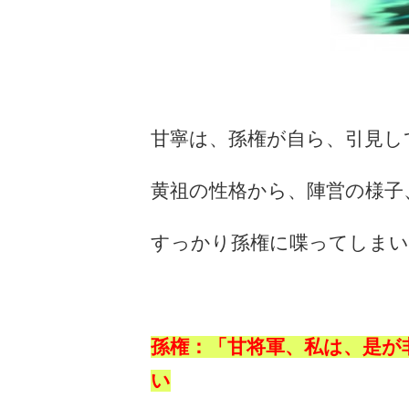
甘寧は、孫権が自ら、引見し
黄祖の性格から、陣営の様子
すっかり孫権に喋ってしまい
孫権：「甘将軍、私は、是が
い