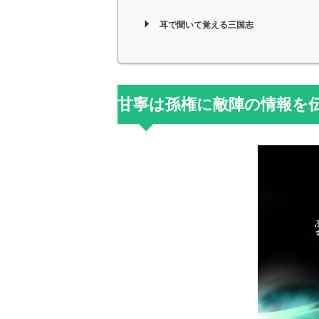
耳で聞いて覚える三国志
甘寧は孫権に敵陣の情報を