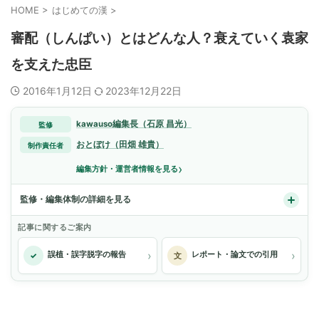
HOME
>
はじめての漢
>
審配（しんぱい）とはどんな人？衰えていく袁家
を支えた忠臣
2016年1月12日
2023年12月22日
kawauso編集長（石原 昌光）
監修
おとぼけ（田畑 雄貴）
制作責任者
›
編集方針・運営者情報を見る
監修・編集体制の詳細を見る
記事に関するご案内
›
›
誤植・誤字脱字の報告
レポート・論文での引用
✓
文