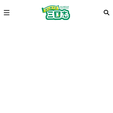
記事を検索
気になった三国志の合戦や人物、時代などを入力して
ね。中の人が24時間手動で検索結果を提示するよ（嘘
です）
例：曹操 赤壁の戦い