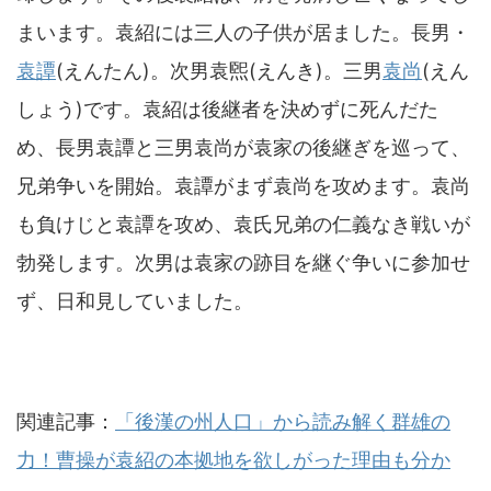
まいます。袁紹には三人の子供が居ました。長男・
袁譚
(えんたん)。次男袁煕(えんき)。三男
袁尚
(えん
しょう)です。袁紹は後継者を決めずに死んだた
め、長男袁譚と三男袁尚が袁家の後継ぎを巡って、
兄弟争いを開始。袁譚がまず袁尚を攻めます。袁尚
も負けじと袁譚を攻め、袁氏兄弟の仁義なき戦いが
勃発します。次男は袁家の跡目を継ぐ争いに参加せ
ず、日和見していました。
関連記事：
「後漢の州人口」から読み解く群雄の
力！曹操が袁紹の本拠地を欲しがった理由も分か