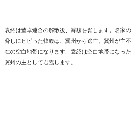
袁紹は董卓連合の解散後、韓馥を脅します。名家の
脅しにビビった韓馥は、冀州から逃亡。冀州が主不
在の空白地帯になります。袁紹は空白地帯になった
冀州の主として君臨します。