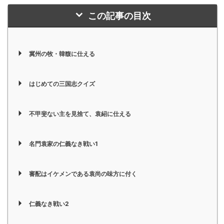
この記事の目次
冀州の牧・韓馥に仕える
はじめての三国志クイズ
不甲斐ない主を見捨て、袁紹に仕える
名門袁家の仁義なき戦い1
審配はイケメンである袁尚の味方に付く
仁義なき戦い2