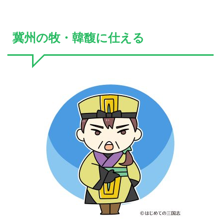
冀州の牧・韓馥に仕える