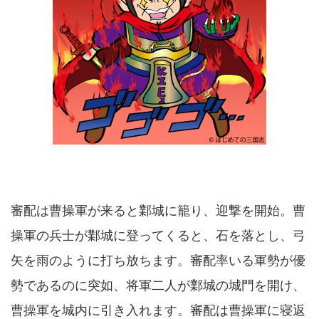
審配は曹操軍が来ると鄴城に籠り、迎撃を開始。曹
操軍の兵士が鄴城に登ってくると、石を落とし、弓
矢を雨のように打ち放ちます。審配率いる軍勢が優
勢であるのに突如、将軍二人が鄴城の城門を開け、
曹操軍を城内に引き入れます。審配は曹操軍に寝返