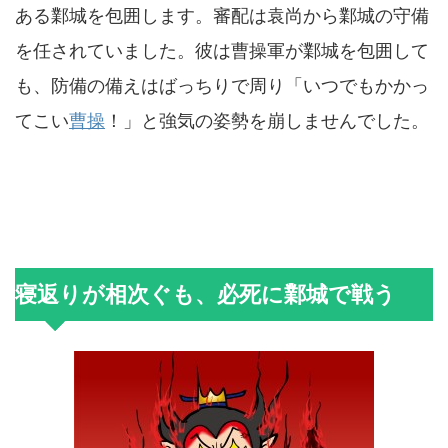
ある鄴城を包囲します。審配は袁尚から鄴城の守備
を任されていました。彼は曹操軍が鄴城を包囲して
も、防備の備えはばっちりで周り「いつでもかかっ
てこい
曹操
！」と強気の姿勢を崩しませんでした。
寝返りが相次ぐも、必死に鄴城で戦う