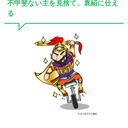
不甲斐ない主を見捨て、袁紹に仕え
る