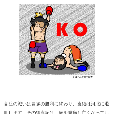
官渡の戦いは曹操の勝利に終わり、袁紹は河北に退
却します。その後袁紹は、病を発病し亡くなってし