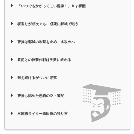
「いつでもかかってこい曹操！」ｂｙ審配
寝返りが相次ぐも、必死に鄴城で戦う
曹操は鄴城の攻撃を止め、水攻めへ
袁尚との挟撃作戦は失敗に終わる
耐え続けるがついに陥落
曹操も認めた忠義の臣・審配
三国志ライター黒田廉の独り言