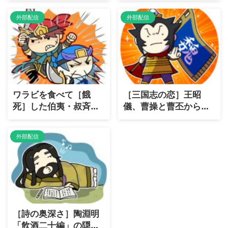
外部配信
外部配信
ワラビを食べて［餓
［三国志の恋］王昭
死］した伯夷・叔斉兄
儀、曹操と曹丕からの
弟の悲劇！
特別な愛
外部配信
［詩の奥深さ］陶淵明
「飲酒二十編」の隠さ