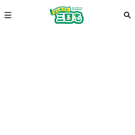
記事を検索
気になった三国志の合戦や人物、時代などを入力して
ね。中の人が24時間手動で検索結果を提示するよ（嘘
です）
例：曹操 赤壁の戦い