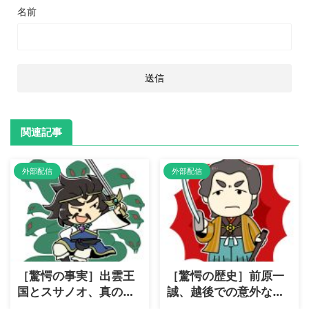
名前
関連記事
外部配信
外部配信
［驚愕の事実］出雲王
［驚愕の歴史］前原一
国とスサノオ、真の
誠、越後での意外な善
「国盗り物語」！
政とは？