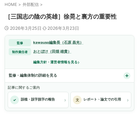
HOME
>
外部配信
>
［三国志の陰の英雄］徐晃と裏方の重要性
2026年3月25日
2026年3月23日
kawauso編集長（石原 昌光）
監修
おとぼけ（田畑 雄貴）
制作責任者
›
編集方針・運営者情報を見る
監修・編集体制の詳細を見る
記事に関するご案内
›
›
誤植・誤字脱字の報告
レポート・論文での引用
✓
文