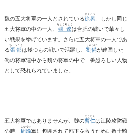
じょこう
魏の五大将軍の一人とされている
徐晃
。しかし同じ
ちょうりょう
五大将軍の中の一人、
張遼
は合肥の戦いで華々し
い戦果を挙げています。さらに五大将軍の一人であ
ちょうこう
りゅうび
る
張郃
は幾つもの戦いで活躍し、
劉備
が建国した
蜀の将軍連中から魏の将軍の中で一番恐ろしい人物
として恐れられていました。
そうじん
五大将軍ではありませんが、魏の
曹仁
は江陵攻防戦
しゅうゆ
の時、
周瑜
軍に包囲されて部下を救うために数十騎