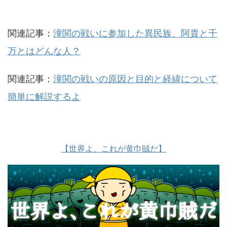
関連記事：
潼関の戦いに参加した異民族、阿貴と千
万とはどんな人？
関連記事：
潼関の戦いの原因と目的と経緯について
簡単に解説するよ
【世界よ、これが黄巾賊だ】