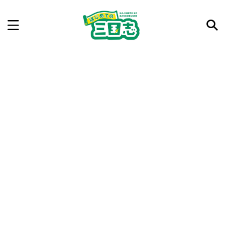
記事を検索
気になった三国志の合戦や人物、時代などを入力して
ね。中の人が24時間手動で検索結果を提示するよ（嘘
です）
例：曹操 赤壁の戦い