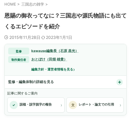
HOME
>
三国志の雑学
>
恩賜の御衣ってなに？三国志や源氏物語にも出て
くるエピソードを紹介
2015年11月28日
2023年1月1日
kawauso編集長（石原 昌光）
監修
おとぼけ（田畑 雄貴）
制作責任者
›
編集方針・運営者情報を見る
監修・編集体制の詳細を見る
記事に関するご案内
›
›
誤植・誤字脱字の報告
レポート・論文での引用
✓
文