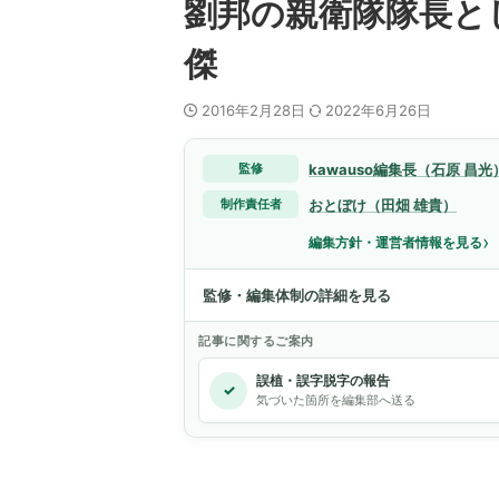
劉邦の親衛隊隊長と
傑
2016年2月28日
2022年6月26日
kawauso編集長（石原 昌光
監修
おとぼけ（田畑 雄貴）
制作責任者
›
編集方針・運営者情報を見る
監修・編集体制の詳細を見る
記事に関するご案内
誤植・誤字脱字の報告
✓
気づいた箇所を編集部へ送る