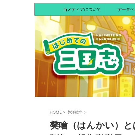
当メディアについて
データベ
HOME
>
楚漢戦争
>
樊噲（はんかい）と