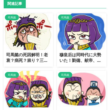
関連記事
司馬懿
司馬懿
司馬懿の死因解明！老
穆皇后は同時代に大勢
衰？病死？祟り？三国
いた！劉備、献帝、司
統一にいたる血脈に迫
馬懿に嫁いだ穆皇后の
る
お話
司馬懿
司馬懿