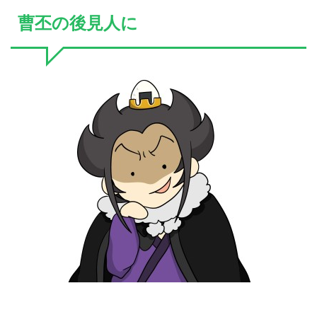
曹丕の後見人に