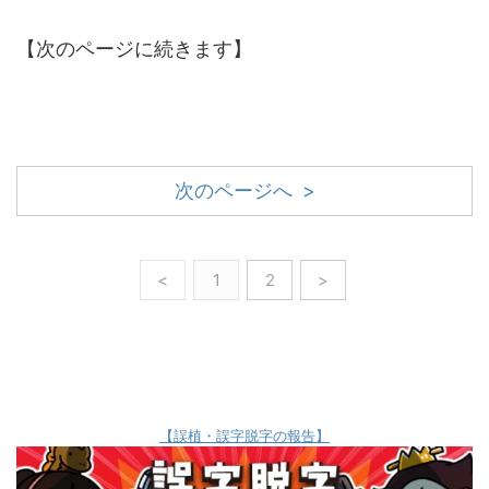
【次のページに続きます】
次のページへ >
<
1
2
>
【誤植・誤字脱字の報告】