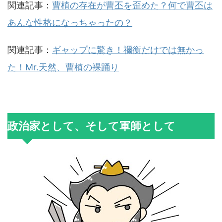
関連記事：
曹植の存在が曹丕を歪めた？何で曹丕は
あんな性格になっちゃったの？
関連記事：
ギャップに驚き！禰衡だけでは無かっ
た！Mr.天然、曹植の裸踊り
政治家として、そして軍師として