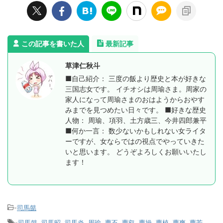
この記事を書いた人
最新記事
草津仁秋斗
■自己紹介： 三度の飯より歴史と本が好きな
三国志女です。 イチオシは周瑜さま。周家の
家人になって周瑜さまのおはようからおやす
みまでを見つめたい日々です。 ■好きな歴史
人物： 周瑜、項羽、土方歳三、今井四郎兼平
■何か一言： 数少ないかもしれない女ライタ
ーですが、女ならではの視点でやっていきた
いと思います。 どうぞよろしくお願いいたし
ます！
-
司馬懿
-
司馬懿
,
司馬昭
,
司馬炎
,
周瑜
,
曹丕
,
曹叡
,
曹操
,
曹植
,
曹爽
,
曹芳