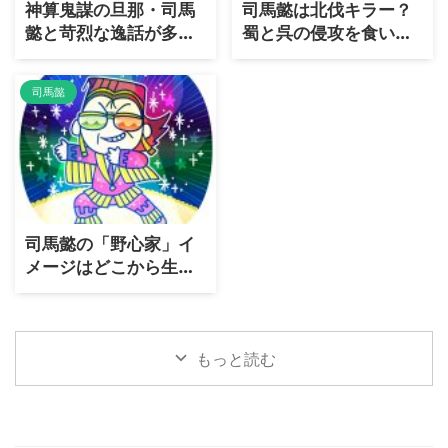
神算鬼謀の旦那・司馬
司馬懿は北伐キラー？
懿と苛烈な逸話が多い
蜀と呉の侵攻を食い止
恐妻家・張春華の夫婦
め続けた戦略を解説
事情を考察
司馬懿
司馬懿の「野心家」イ
メージはどこから生ま
れた？
もっと読む