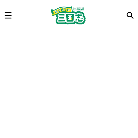
記事を検索
気になった三国志の合戦や人物、時代などを入力して
ね。中の人が24時間手動で検索結果を提示するよ（嘘
です）
例：曹操 赤壁の戦い