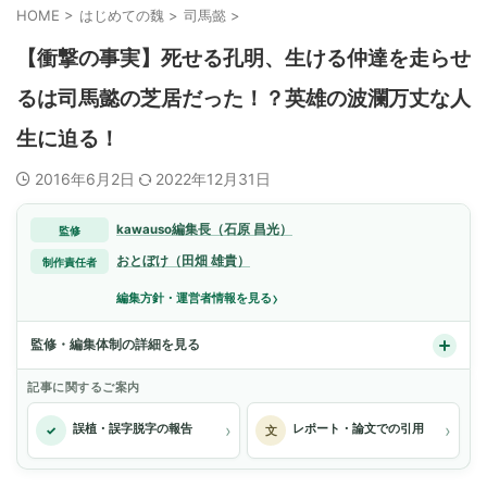
HOME
>
はじめての魏
>
司馬懿
>
【衝撃の事実】死せる孔明、生ける仲達を走らせ
るは司馬懿の芝居だった！？英雄の波瀾万丈な人
生に迫る！
2016年6月2日
2022年12月31日
kawauso編集長（石原 昌光）
監修
おとぼけ（田畑 雄貴）
制作責任者
›
編集方針・運営者情報を見る
監修・編集体制の詳細を見る
記事に関するご案内
›
›
誤植・誤字脱字の報告
レポート・論文での引用
✓
文