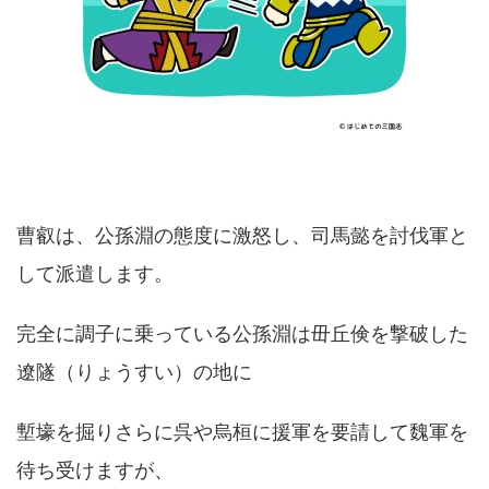
曹叡は、公孫淵の態度に激怒し、司馬懿を討伐軍と
して派遣します。
完全に調子に乗っている公孫淵は毌丘倹を撃破した
遼隧（りょうすい）の地に
塹壕を掘りさらに呉や烏桓に援軍を要請して魏軍を
待ち受けますが、