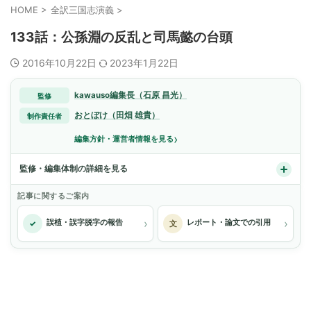
HOME
>
全訳三国志演義
>
133話：公孫淵の反乱と司馬懿の台頭
2016年10月22日
2023年1月22日
kawauso編集長（石原 昌光）
監修
おとぼけ（田畑 雄貴）
制作責任者
›
編集方針・運営者情報を見る
監修・編集体制の詳細を見る
記事に関するご案内
›
›
誤植・誤字脱字の報告
レポート・論文での引用
✓
文