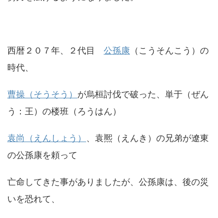
西暦２０７年、２代目
公孫康
（こうそんこう）の
時代、
曹操（そうそう）
が烏桓討伐で破った、単于（ぜん
う：王）の楼班（ろうはん）
袁尚（えんしょう）
、袁熈（えんき）の兄弟が遼東
の公孫康を頼って
亡命してきた事がありましたが、公孫康は、後の災
いを恐れて、