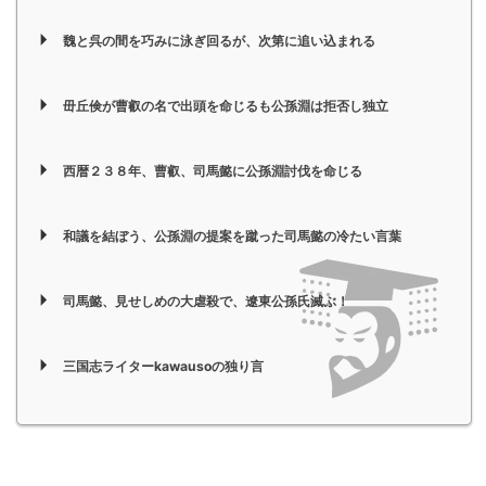
魏と呉の間を巧みに泳ぎ回るが、次第に追い込まれる
毌丘倹が曹叡の名で出頭を命じるも公孫淵は拒否し独立
西暦２３８年、曹叡、司馬懿に公孫淵討伐を命じる
和議を結ぼう、公孫淵の提案を蹴った司馬懿の冷たい言葉
司馬懿、見せしめの大虐殺で、遼東公孫氏滅ぶ！
三国志ライターkawausoの独り言