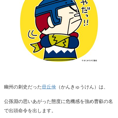
幽州の刺史だった
毌丘倹
（かんきゅうけん）は、
公孫淵の思いあがった態度に危機感を強め曹叡の名
で出頭命令を出します。