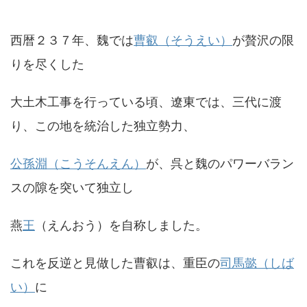
西暦２３７年、魏では
曹叡（そうえい）
が贅沢の限
りを尽くした
大土木工事を行っている頃、遼東では、三代に渡
り、この地を統治した独立勢力、
公孫淵（こうそんえん）
が、呉と魏のパワーバラン
スの隙を突いて独立し
燕
王
（えんおう）を自称しました。
これを反逆と見做した曹叡は、重臣の
司馬懿（しば
い）
に