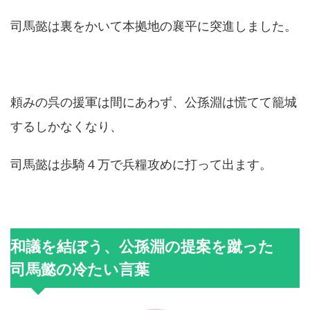
司馬懿は裏をかいて本拠地の襄平に突進しました。
頼みの呉の援軍は間にあわず、公孫淵は慌てて籠城
するしかなくなり、
司馬懿は歩騎４万で兵糧攻めに打って出ます。
和議を結ぼう、公孫淵の提案を蹴った
司馬懿の冷たい言葉