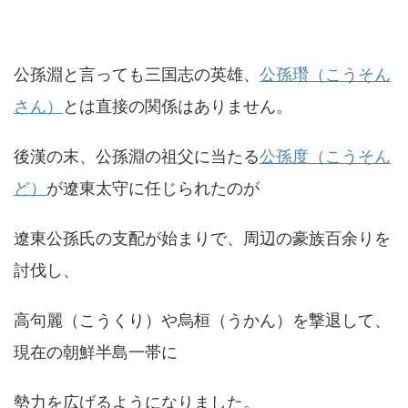
公孫淵と言っても三国志の英雄、
公孫瓚（こうそん
さん）
とは直接の関係はありません。
後漢の末、公孫淵の祖父に当たる
公孫度（こうそん
ど）
が遼東太守に任じられたのが
遼東公孫氏の支配が始まりで、周辺の豪族百余りを
討伐し、
高句麗（こうくり）や烏桓（うかん）を撃退して、
現在の朝鮮半島一帯に
勢力を広げるようになりました。