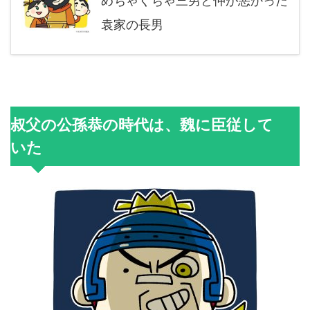
めちゃくちゃ三男と仲が悪かった
袁家の長男
叔父の公孫恭の時代は、魏に臣従して
いた