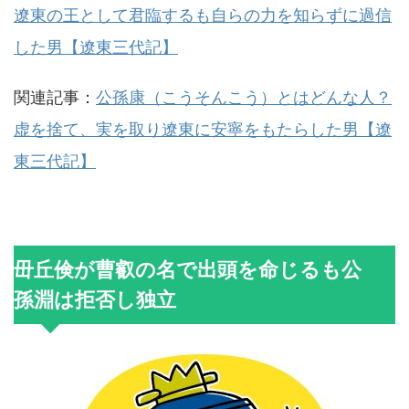
遼東の王として君臨するも自らの力を知らずに過信
した男【遼東三代記】
関連記事：
公孫康（こうそんこう）とはどんな人？
虚を捨て、実を取り遼東に安寧をもたらした男【遼
東三代記】
毌丘倹が曹叡の名で出頭を命じるも公
孫淵は拒否し独立