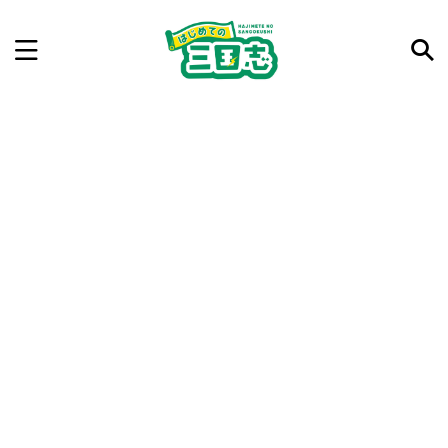
記事を検索
気になった三国志の合戦や人物、時代などを入力して
ね。中の人が24時間手動で検索結果を提示するよ（嘘
です）
例：曹操 赤壁の戦い