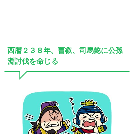
西暦２３８年、曹叡、司馬懿に公孫
淵討伐を命じる