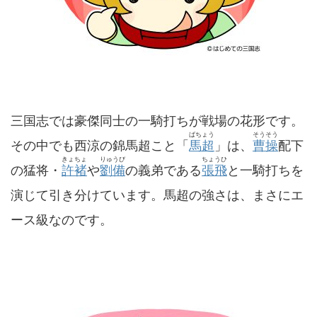
三国志では豪傑同士の一騎打ちが戦場の花形です。
ばちょう
そうそう
その中でも西涼の錦馬超こと「
馬超
」は、
曹操
配下
きょちょ
りゅうび
ちょうひ
の猛将・
許褚
や
劉備
の義弟である
張飛
と一騎打ちを
演じて引き分けています。馬超の強さは、まさにエ
ース級なのです。