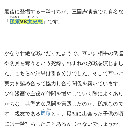
最後に登場する一騎打ちが、三国志演義でも有名な
そんさく
たいしじ
「
孫策
VS
太史慈
」です。
かなり壮絶な戦いだったようで、互いに相手の武器
や防具を奪うという死線すれすれの激戦を演じまし
た。こちらの結果は引き分けでした。そして互いに
実力を認め合って協力し合う関係を築いています。
少年漫画で主役が仲間を増やしていく際によくあり
がちな、典型的な展開を実践したのが、孫策なので
しゅうゆ
す。親友である
周瑜
とも、最初に出会った子供の頃
には一騎打ちしたことあるんじゃないでしょうか。