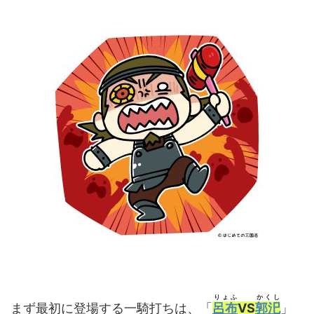
りょふ
かくし
まず最初に登場する一騎打ちは、「
呂布
VS
郭汜
」