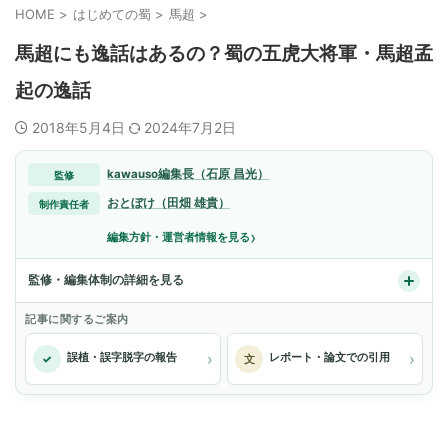
HOME
>
はじめての蜀
>
馬超
>
馬超にも逸話はあるの？蜀の五虎大将軍・馬超孟
起の逸話
2018年5月4日
2024年7月2日
kawauso編集長（石原 昌光）
監修
おとぼけ（田畑 雄貴）
制作責任者
›
編集方針・運営者情報を見る
監修・編集体制の詳細を見る
記事に関するご案内
›
›
誤植・誤字脱字の報告
レポート・論文での引用
✓
文