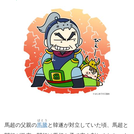
ばとう
馬超の父親の
馬騰
と韓遂が対立していた頃、馬超と