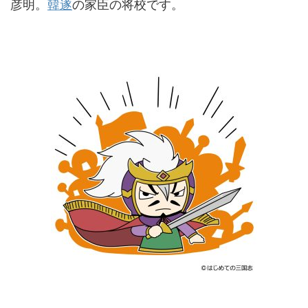
彦明。
韓遂
の家臣の将校です。