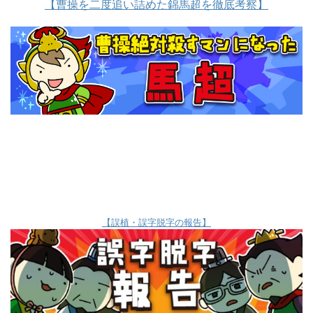
【曹操を二度追い詰めた錦馬超を徹底考察】
【誤植・誤字脱字の報告】