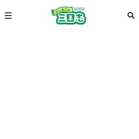
記事を検索
気になった三国志の合戦や人物、時代などを入力して
ね。中の人が24時間手動で検索結果を提示するよ（嘘
です）
例：曹操 赤壁の戦い