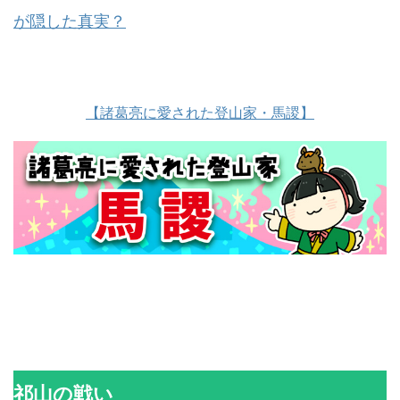
が隠した真実？
【諸葛亮に愛された登山家・馬謖】
祁山の戦い