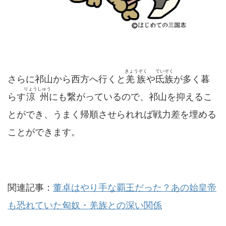
きょうぞく
ていぞく
さらに祁山から西方へ行くと
羌族
や
氐族
が多く暮
りょうしゅう
らす
涼州
にも繋がっているので、祁山を抑えるこ
とができ、うまく帰順させられれば戦力差を埋める
ことができます。
関連記事：
董卓はやり手な覇王だった？あの始皇帝
も恐れていた匈奴・羌族との深い関係