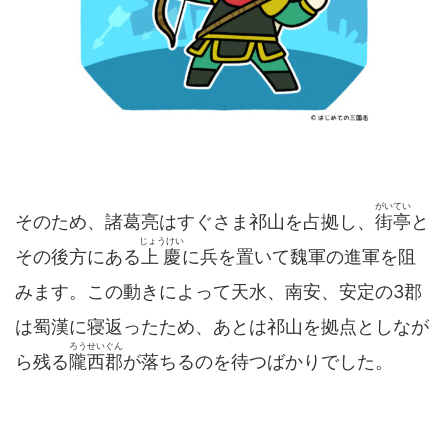
がいてい
そのため、諸葛亮はすぐさま祁山を占拠し、
街亭
と
じょうけい
その後方にある
上慶
に兵を置いて魏軍の進軍を阻
みます。この動きによって天水、南安、安定の3郡
は蜀漢に寝返ったため、あとは祁山を拠点としなが
ろうせいぐん
ら残る
隴西郡
が落ちるのを待つばかりでした。