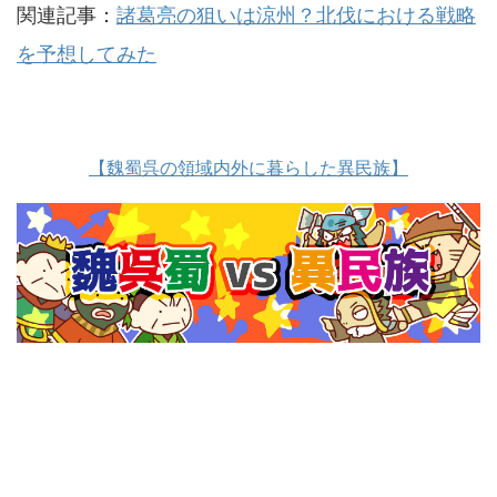
関連記事：
諸葛亮の狙いは涼州？北伐における戦略
を予想してみた
【魏蜀呉の領域内外に暮らした異民族】