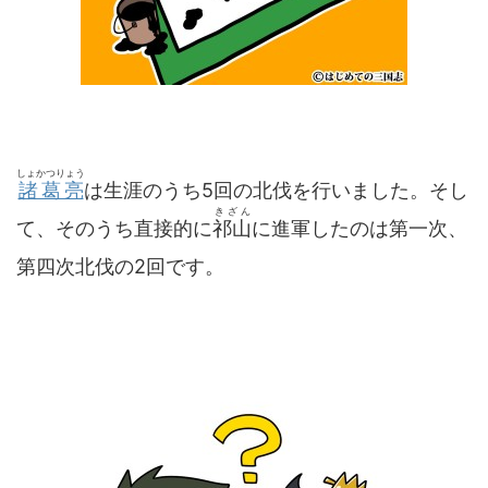
しょかつりょう
諸葛亮
は生涯のうち5回の北伐を行いました。そし
きざん
て、そのうち直接的に
祁山
に進軍したのは第一次、
第四次北伐の2回です。