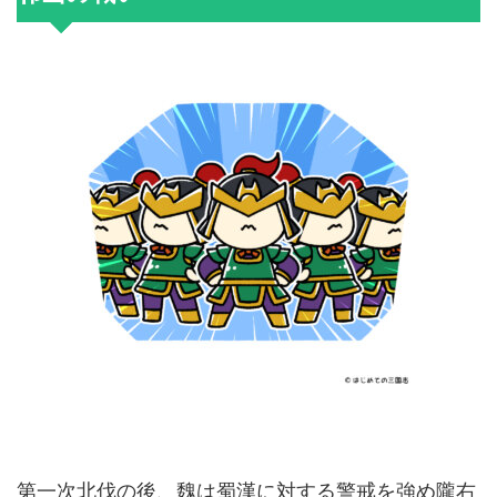
第一次北伐の後、魏は蜀漢に対する警戒を強め隴右