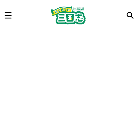
記事を検索
気になった三国志の合戦や人物、時代などを入力して
ね。中の人が24時間手動で検索結果を提示するよ（嘘
です）
例：曹操 赤壁の戦い