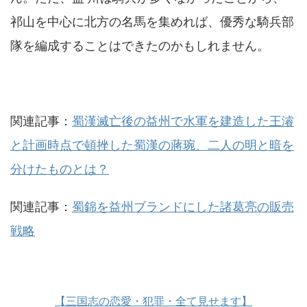
祁山を中心に北方の名馬を集めれば、優秀な騎兵部
隊を編成することはできたのかもしれません。
関連記事：
蜀漢滅亡後の益州で水軍を建造した王濬
と計画時点で頓挫した蜀漢の蔣琬、二人の明と暗を
分けたものとは？
関連記事：
蜀錦を益州ブランドにした諸葛亮の販売
戦略
【三国志の恋愛・犯罪・全て見せます】