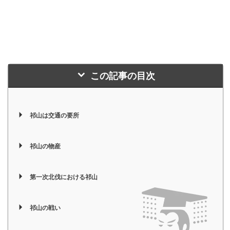
この記事の目次
祁山は交通の要所
祁山の物産
第一次北伐における祁山
祁山の戦い