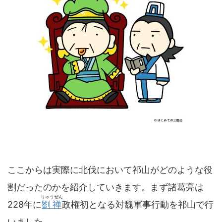
ここからは実際に北伐において祁山がどのような役
割だったのかを紹介していきます。まず諸葛亮は
りゅうぜん
228年に
劉禅
政権初となる対魏軍事行動を祁山で行
いました。