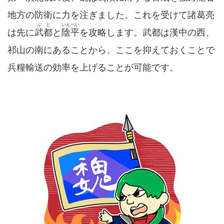
地方の防衛に力を注ぎました。これを受けて諸葛亮
ぶと
いんぺい
は先に
武都
と
陰平
を攻略します。武都は漢中の西、
祁山の南にあることから、ここを抑えておくことで
兵糧輸送の効率を上げることが可能です。