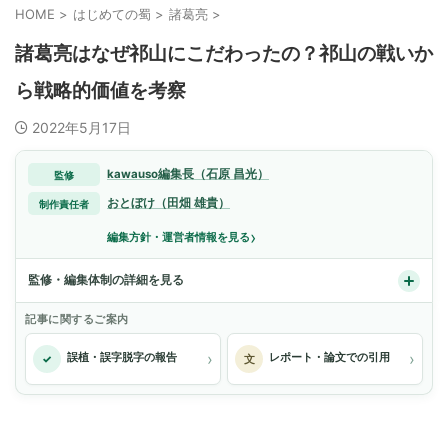
HOME
>
はじめての蜀
>
諸葛亮
>
諸葛亮はなぜ祁山にこだわったの？祁山の戦いか
ら戦略的価値を考察
2022年5月17日
kawauso編集長（石原 昌光）
監修
おとぼけ（田畑 雄貴）
制作責任者
›
編集方針・運営者情報を見る
監修・編集体制の詳細を見る
記事に関するご案内
›
›
誤植・誤字脱字の報告
レポート・論文での引用
✓
文