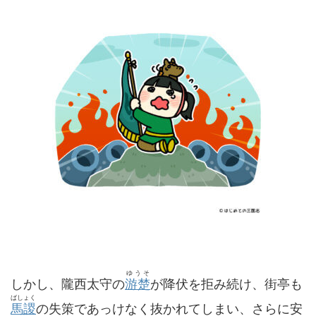
ゆうそ
しかし、隴西太守の
游楚
が降伏を拒み続け、街亭も
ばしょく
馬謖
の失策であっけなく抜かれてしまい、さらに安