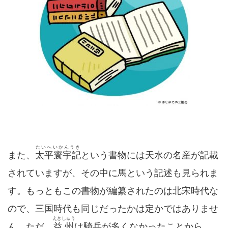
たいへいかんうき
また、
太平寰宇記
という書物には天水の名産が記載
されていますが、その中に馬という記述も見られま
す。もっともこの書物が編纂されたのは北宋時代な
ので、三国時代も同じだったかは定かではありませ
えきしゅう
ん。ただ、
益州
は騎兵が多くなかったことから、