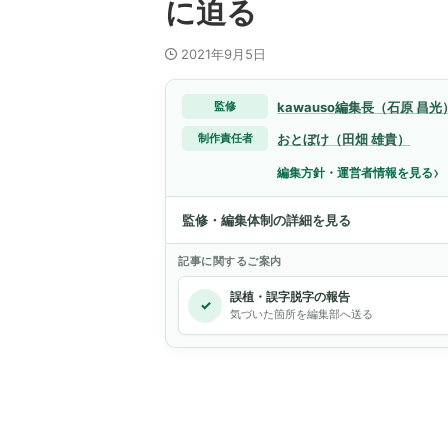
に迫る
2021年9月5日
kawauso編集長（石原 昌光
監修
おとぼけ（田畑 雄貴）
制作責任者
›
編集方針・運営者情報を見る
監修・編集体制の詳細を見る
記事に関するご案内
誤植・誤字脱字の報告
✓
気づいた箇所を編集部へ送る