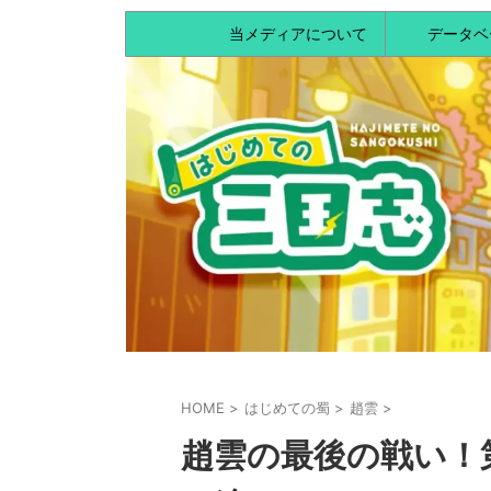
当メディアについて
データベ
HOME
>
はじめての蜀
>
趙雲
>
趙雲の最後の戦い！