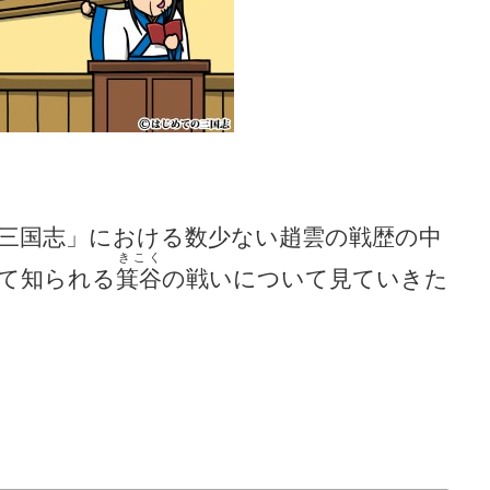
三国志」における数少ない趙雲の戦歴の中
きこく
て知られる
箕谷
の戦いについて見ていきた