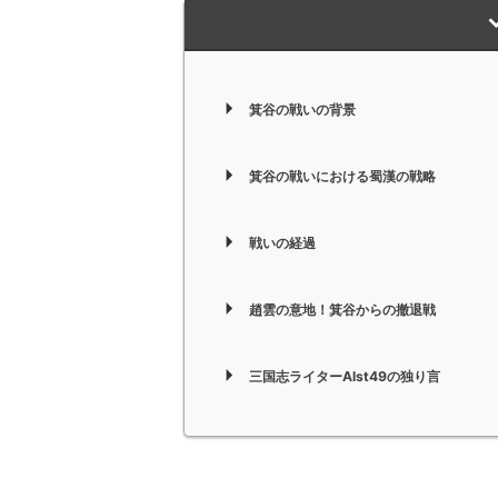
箕谷の戦いの背景
箕谷の戦いにおける蜀漢の戦略
戦いの経過
趙雲の意地！箕谷からの撤退戦
三国志ライターAlst49の独り言