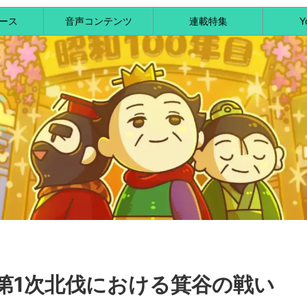
ース
音声コンテンツ
連載特集
Y
第1次北伐における箕谷の戦い