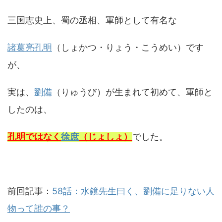
三国志史上、蜀の丞相、軍師として有名な
諸葛亮孔明
（しょかつ・りょう・こうめい）です
が、
実は、
劉備
（りゅうび）が生まれて初めて、軍師と
したのは、
孔明ではなく
徐庶
（じょしょ）
でした。
前回記事：
58話：水鏡先生曰く、劉備に足りない人
物って誰の事？