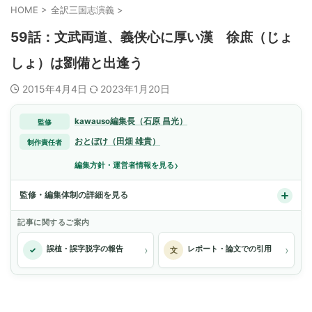
HOME
>
全訳三国志演義
>
59話：文武両道、義侠心に厚い漢 徐庶（じょ
しょ）は劉備と出逢う
2015年4月4日
2023年1月20日
kawauso編集長（石原 昌光）
監修
おとぼけ（田畑 雄貴）
制作責任者
›
編集方針・運営者情報を見る
監修・編集体制の詳細を見る
記事に関するご案内
›
›
誤植・誤字脱字の報告
レポート・論文での引用
✓
文