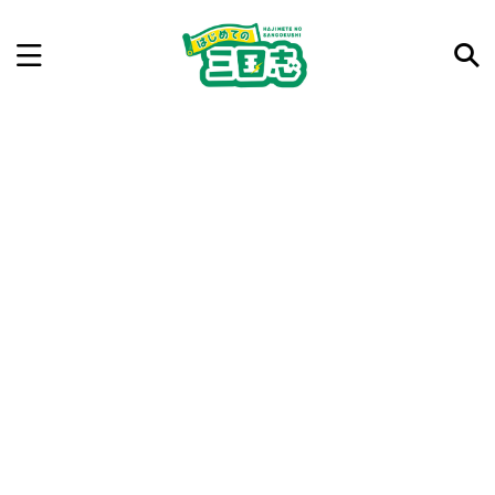
記事を検索
気になった三国志の合戦や人物、時代などを入力して
ね。中の人が24時間手動で検索結果を提示するよ（嘘
です）
例：曹操 赤壁の戦い