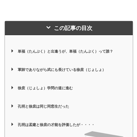
この記事の目次
単福（たんぷく）と出逢うが、単福（たんぷく）って誰？
軍師でありながら武にも長けている徐庶（じょしょ）
徐庶（じょしょ）学問の道に進む
孔明と徐庶は同じ同窓生だった
孔明は孟建と徐庶の才能を評価したが・・・・