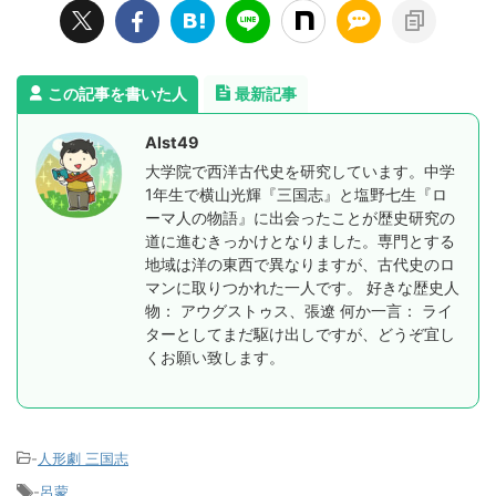
この記事を書いた人
最新記事
Alst49
大学院で西洋古代史を研究しています。中学
1年生で横山光輝『三国志』と塩野七生『ロ
ーマ人の物語』に出会ったことが歴史研究の
道に進むきっかけとなりました。専門とする
地域は洋の東西で異なりますが、古代史のロ
マンに取りつかれた一人です。 好きな歴史人
物： アウグストゥス、張遼 何か一言： ライ
ターとしてまだ駆け出しですが、どうぞ宜し
くお願い致します。
-
人形劇 三国志
-
呂蒙