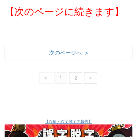
【次のページに続きます】
次のページへ >
<
1
2
>
【誤植・誤字脱字の報告】