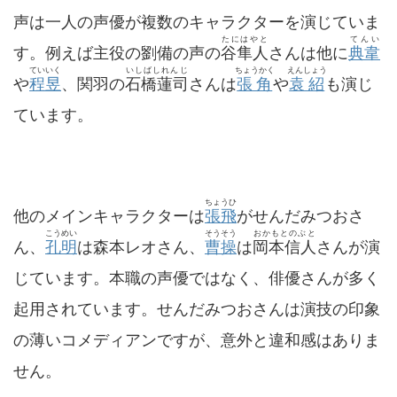
声は一人の声優が複数のキャラクターを演じていま
たにはやと
てんい
す。例えば主役の劉備の声の
谷隼人
さんは他に
典韋
ていいく
いしばしれんじ
ちょうかく
えんしょう
や
程昱
、関羽の
石橋蓮司
さんは
張角
や
袁紹
も演じ
ています。
ちょうひ
他のメインキャラクターは
張飛
がせんだみつおさ
こうめい
そうそう
おかもとのぶと
ん、
孔明
は森本レオさん、
曹操
は
岡本信人
さんが演
じています。本職の声優ではなく、俳優さんが多く
起用されています。せんだみつおさんは演技の印象
の薄いコメディアンですが、意外と違和感はありま
せん。