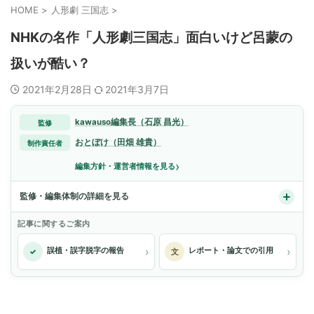
HOME
>
人形劇 三国志
>
NHKの名作「人形劇三国志」面白いけど呂蒙の
扱いが酷い？
2021年2月28日
2021年3月7日
kawauso編集長（石原 昌光）
監修
おとぼけ（田畑 雄貴）
制作責任者
›
編集方針・運営者情報を見る
監修・編集体制の詳細を見る
記事に関するご案内
›
›
誤植・誤字脱字の報告
レポート・論文での引用
✓
文