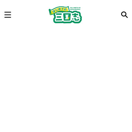
記事を検索
気になった三国志の合戦や人物、時代などを入力して
ね。中の人が24時間手動で検索結果を提示するよ（嘘
です）
例：曹操 赤壁の戦い