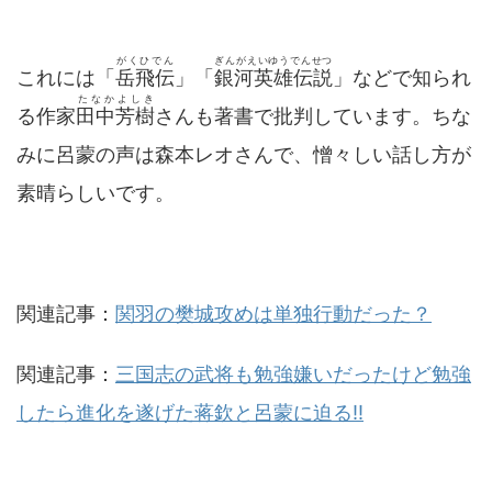
がくひでん
ぎんがえいゆうでんせつ
これには「
岳飛伝
」「
銀河英雄伝説
」などで知られ
たなかよしき
る作家
田中芳樹
さんも著書で批判しています。ちな
みに呂蒙の声は森本レオさんで、憎々しい話し方が
素晴らしいです。
関連記事：
関羽の樊城攻めは単独行動だった？
関連記事：
三国志の武将も勉強嫌いだったけど勉強
したら進化を遂げた蒋欽と呂蒙に迫る!!