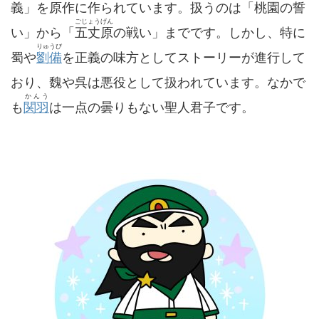
義」を原作に作られています。扱うのは「
桃園
の誓
ごじょうげん
い」から「
五丈原
の戦い」までです。しかし、特に
りゅうび
蜀や
劉備
を正義の味方としてストーリーが進行して
おり、魏や呉は悪役として扱われています。なかで
かんう
も
関羽
は一点の曇りもない聖人君子です。