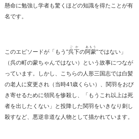
懸命に勉強し学者も驚くほどの知識を得たことが有
名です。
ごか
あもう
このエピソードが「もう“
呉下
の
阿蒙
”ではない」
（呉の町の蒙ちゃんではない）という故事につなが
っています。しかし、こちらの人形三国志では白髪
の老人に変更され（当時41歳くらい）、関羽をおび
き寄せるために領民を惨殺し、「もうこれ以上は死
者を出したくない」と投降した関羽をいきなり刺し
殺すなど、悪逆非道な人物として描かれています。