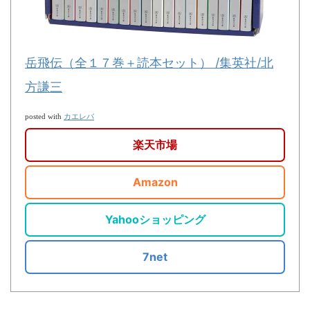
岳飛伝（全１７巻＋読本セット） /集英社/北
方謙三
カエレバ
posted with
楽天市場
Amazon
Yahooショッピング
7net