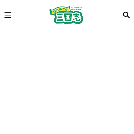
記事を検索
気になった三国志の合戦や人物、時代などを入力して
ね。中の人が24時間手動で検索結果を提示するよ（嘘
です）
例：曹操 赤壁の戦い