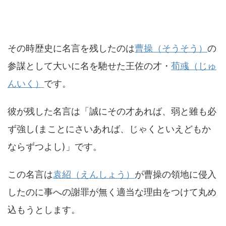
その時歴史に名言を残したのは
曹操（そうそう）
の
参謀として大いに名を馳せた王佐の才・
荀彧（じゅ
んいく）
です。
彼が残した名言は「誠にその才あれば、弱と雖も必
ず強し(まことにさいあれば、じゃくといえどもか
ならずつよし)」です。
この名言は
袁紹（えんしょう）
が曹操の領地に侵入
したのに事への謝罪が無く適当な理由をつけて丸め
込もうとします。