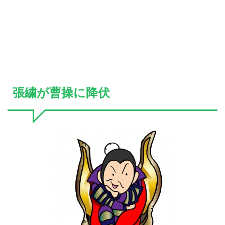
張繍が曹操に降伏