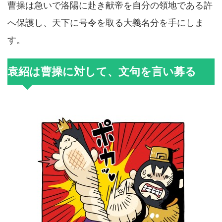
曹操は急いで洛陽に赴き献帝を自分の領地である許
へ保護し、天下に号令を取る大義名分を手にしま
す。
袁紹は曹操に対して、文句を言い募る