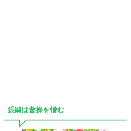
張繍は曹操を憎む