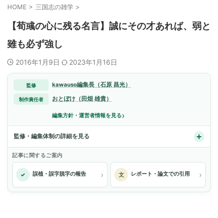
HOME
>
三国志の雑学
>
【荀彧の心に残る名言】誠にその才あれば、弱と
雖も必ず強し
2016年1月9日
2023年1月16日
kawauso編集長（石原 昌光）
監修
おとぼけ（田畑 雄貴）
制作責任者
›
編集方針・運営者情報を見る
監修・編集体制の詳細を見る
記事に関するご案内
›
›
誤植・誤字脱字の報告
レポート・論文での引用
✓
文