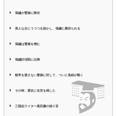
張繍が曹操に降伏
美人な女にうつつを抜かし、張繍に裏切られる
張繍は曹操を憎む
張繍討伐戦に出陣
献帝を渡さない曹操に対して、ついに袁紹が動く
その時、歴史に名言を残した
三国志ライター黒田廉の独り言